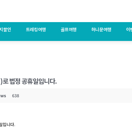
지할인
트레킹여행
골프여행
허니문여행
이
동절)로 법정 공휴일입니다.
ews
638
휴일입니다.