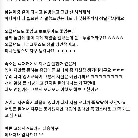
남들이랑 같이 다니고 설명듣고 그런 걸 시러해서
하나하나 다 필요한 거 말씀드렸는데도 다 맞춰주셔서 정말 감사해요
오클랜드도 좋았고 로토루아도 좋았는데
깜짝 놀란게 양이 디게 하얄줄 알았는데 쫌 .. 누렇더라구요 ㅎㅎㅎㅎ
오클랜드 디너크루즈도 정말 낭만적이고..
피시앤칩스도 자꾸 생각나요 ㅋㅋㅋㅋㅋ
숙소는 백패커에서 지내길 잘한거 같은게
영어 저만큼 못하는 유럽애들 보니까 좀 자신감 생기더라구요 ㅎㅎㅎ
우리 나라 영어교육이 그렇게 저질은 아닌가봐요 ㅋㅋㅋㅋㅋㅋㅋㅋ
걔네 엄청 큰 배낭매고 전국을 돌아다니는 거 같던데
저도 언젠가는 그렇게 오래오래 여행도 해보고 싶어요.
거기서 자연속에 파묻혀 있다가 다시 서울 오니까 좀 답답한 것 같아요.
어쨋든 멀어서 자주는 못가겠지만 다음에 온다면 꼭 퀸스타운 그 쪽 가보
고 싶어요
여튼 고생시켜드려서 죄송하구
이래저래 감사해요 ^^