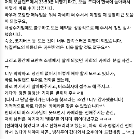
어제 오클랜드에서 23:59분 비행기 타고, 오늘 드디어 한국에 돌아와서
이렇게 바로 후기 남깁니다.
바우처 포함한 매뉴얼을 워낙 자세히 써 주셔서 여행할 때 굉장히 큰 도움
이 되었구요,
극성수기임에도 불구하고 모든 예약을 성공적으로 해 주셔서 정말 감사
했습니다.
숙소, 코치버스 등 모든 것이 너무 만족스러운 여행이 되었습니다.
뉴질랜드의 아름다운 자연환경은 더욱 말할 것도 없구요^^
그리고 중간에 프란츠 조셉에서 알게 되었던 저희의 카메라 분실 사건..
ㅠ
너무 막막하고 정신이 없어서 어떻게 해야 할지 모르고 있다가,
바로 뉴질랜드 투어로 전화를 했는데,
바로 여기저기 알아봐주시고, 버스회사에 접수도 해 주시고..
게다가 정말 엄청난 기지를 발휘해 주셔서!!
(다시 그 담날 돌아가는 버스를 찾으라는 조언!! 너무 감사했습니다)
기적적으로 바로 다음날 카메라를 찾을 수 있었습니다^^
인터시티 버스 기사님이 웃으면서 카메라를 전해주시는 순간,
저희 남편은 여기저기 '땡큐'를 외치며 뛰어다녔구요 ㅋㅋㅋ
(전화해서 찾았다고 바로 전해드리려고 했는데, 아직 회사 영업시간 전이
라서 있다가 해야지 하곤.. 빙하투어 갔다와서 오후에야 드렸네용....^^:;)