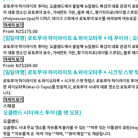
로토루아 하이라이트 투어는 오클랜드에서 출발해 뉴질랜드 북섬의 대표 관광지 로토루
의 대표 명소인 로토루아 호수, 가버먼트 가든, 블루 배스, 황기피피로(레이첼 스프링
(Polynesian Spa)의 디럭스 레이크 스파에서 로토루아 호수를 바라보며 여유로
자세히 보기
From
NZ$
175.00
[일일여행] 로토루아 하이라이트 & 와이오타푸 + 테 푸이아 | 오클
로토루아 하이라이트 투어는 오클랜드에서 출발해 뉴질랜드 북섬의 대표 관광지 로토루
의 대표 명소인 로토루아 호수, 가버먼트 가든, 황기피피로(레이첼 스프링), 블루 배
자세히 보기
From
NZ$
269.00
[일일여행] 로토루아 하이라이트 & 와이오타푸 + 시크릿 스팟 핫텁
로토루아 하이라이트 & 와이오타푸 + 시크릿 스팟 핫텁스 로토루아 하이라이트 투
한 와이오타푸(Wai-O-Tapu)를 방문하고, 로토루아 시내의 대표 명소인 로토루아 
니다.
자세히 보기
스페셜
오클랜드 시티 버스 투어 (홉 앤 오프)
오클랜드
오클랜드 시내 주요 명소를 자유롭게 둘러볼 수 있는 **하루 또는 이틀권의 호핑(Hop-On H
팟을 **자유롭게 승·하차 가능**하며, **영어 해설**도 제공됩니다.