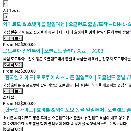
←
All Tours
→
와이토모 & 호빗마을 일일여행 | 오클랜드 출발/도착 – DN45-
북섬 필수 와이토모 반딧불이 동굴과 마타마타 호빗마을 영화 촬영지를 하루에 방문하
자세히 보기
From
NZ$
200.00
로토루아 일일투어 | 오클랜드 출발 / 종료 – DG03
북섬 로토루아 1일 여행은 오클랜드에서 출발해 북섬을 대표하는 관광지 로토루아를 
자세히 보기
From
NZ$
200.00
[한국인 가이드] 로토루아 & 호비튼 일일투어 | 오클랜드 출발 / 종
북섬 호비튼 & 로토루아 1일 여행은 오클랜드에서 출발해 북섬을 대표하는 관광지 
자세히 보기
스페셜
From
NZ$
200.00
[한국인 가이드] 호비튼 & 와이토모 동굴 일일투어 | 오클랜드 출발 
호비튼 & 와이토모 동굴 투어는 오클랜드에서 출발해 뉴질랜드 북섬의 대표 명소 두 
과 아기자기한 호빗홀을 직접 둘러보며 영화 속 세계를 생생하게 느낄 수 있습니다.
자세히 보기