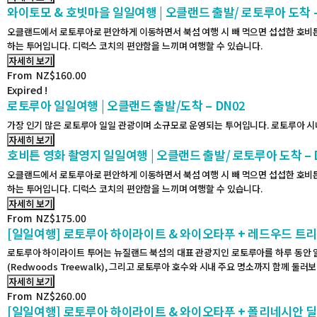
와이토모 & 호빗마을 일일여행 | 오클랜드 출발/ 로토루아 도착 – 
오클랜드에서 로토루아로 편안하게 이동하면서 북섬 여행 시 빼 먹으면 섭섭한 호비튼
하는 투어입니다. 디럭스 코치의 편안함을 느끼며 여행할 수 있습니다.
자세히 보기
From
NZ$
160.00
Expired !
로토루아 일일여행 | 오클랜드 출발/도착 – DN02
가장 인기 많은 로토루아 일일 관광이며 소규모로 운영되는 투어입니다. 로토루아 시
자세히 보기
호비튼 영화 촬영지 일일여행 | 오클랜드 출발/ 로토루아 도착 – D
오클랜드에서 로토루아로 편안하게 이동하면서 북섬 여행 시 빼 먹으면 섭섭한 호비튼
하는 투어입니다. 디럭스 코치의 편안함을 느끼며 여행할 수 있습니다.
자세히 보기
From
NZ$
175.00
[일일여행] 로토루아 하이라이트 & 와이오타푸 + 레드우드 트리워크
로토루아 하이라이트 투어는 뉴질랜드 북섬의 대표 관광지인 로토루아를 하루 동안 알차
(Redwoods Treewalk), 그리고 로토루아 호수와 시내 주요 명소까지 함께 둘
자세히 보기
From
NZ$
260.00
[일일여행] 로토루아 하이라이트 & 와이오타푸 + 폴리네시안 딜럭스