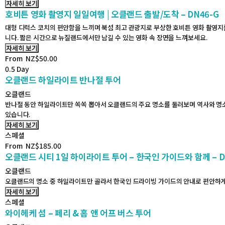
자세히 보기
호비튼 영화 촬영지 일일여행 | 오클랜드 출발/도착 – DN46-G
대형 디럭스 코치의 편안함을 느끼며 북섬 최고 관광지로 부상한 호비튼 영화 촬영
니다. 짧은 시간으로 뉴질랜드에서만 남길 수 있는 영화 속 장면을 느껴보세요.
자세히 보기
From
NZ$
50.00
0.5 Day
오클랜드 하일라이트 반나절 투어
오클랜드
반나절 동안 하일라이트만 쏙쏙 뽑아서 오클랜드의 주요 명소를 둘러보며 역사와 명소
있습니다.
자세히 보기
스페셜
From
NZ$
185.00
오클랜드 시티 1일 하이라이트 투어 – 한국인 가이드와 함께 – D
오클랜드
오클랜드의 명소 중 하일라이트만 골라서 한국인 드라이빙 가이드의 안내로 편안하게
자세히 보기
스페셜
와이헤케 섬 – 페리 & 홉 앤 어프 버스 투어