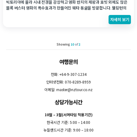
빅토리아에 올라 시내 전경을 감상하고 영화 반지의 제왕과 호빗 외에도 많은
블록 버스터 영화의 특수효과가 만들어진 웨타 동굴을 방문합니다. 웰링턴의
핫 플레이스에서 자유롭게 점식 식사 후 케이블 카를 타고 시내 정상에 올라 웰
자세히 보기
링턴 전경을 감상하고 웰링턴 식물원, 국회의사당, 올드 세인트 폴 교회, 뉴질
랜드 최고의 국립 박물관 중의 하나인 테파파 관람 등 꽉찬 하루를 즐길 수 있습
니다. 크루즈 하선 투어로도 강력 추천합니다.
Showing
10
of
2
여행문의
전화: +64-9-307-1234
인터넷전화: 070-8289-8959
이메일:
master@nztour.co.nz
상담가능시간
10월 – 3월(서머타임 적용기간)
한국시간 기준: 5:00 – 14:00
뉴질랜드시간 기준: 9:00 – 18:00