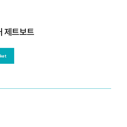
처 제트보트
sket