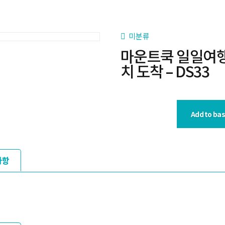
미분류
마운트쿡 일일여행 
치 도착 – DS33
Add to ba
사항