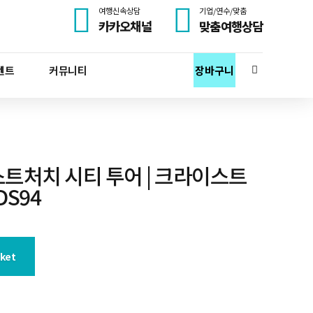
여행신속상담
기업/연수/맞춤
카카오채널
맞춤여행상담
벤트
커뮤니티
장바구니
스트처치 시티 투어 | 크라이스트
DS94
sket