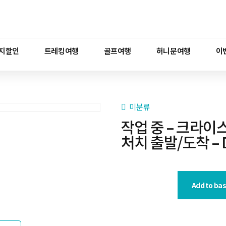
지할인
트레킹여행
골프여행
허니문여행
이
미분류
작업 중 – 크라이
처치 출발/도착 – 
Add to ba