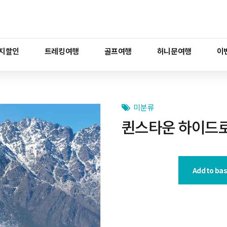
지할인
트레킹여행
골프여행
허니문여행
이
미분류
퀸스타운 하이드로
Add to ba