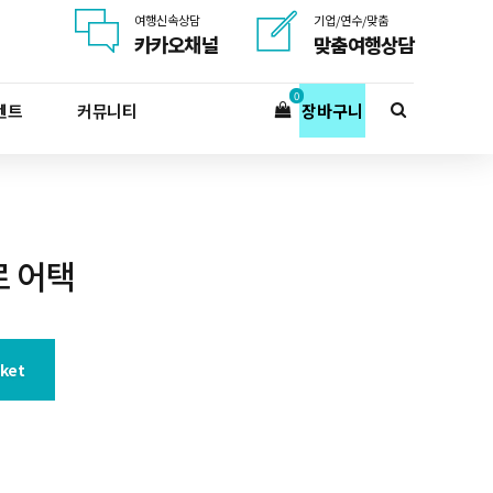
여행신속상담
기업/연수/맞춤
카카오채널
맞춤여행상담
0
벤트
커뮤니티
장바구니
 어택
sket