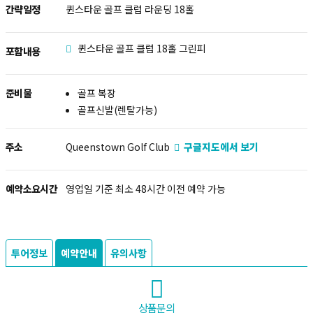
간략일정
퀸스타운 골프 클럽 라운딩 18홀
퀸스타운 골프 클럽 18홀 그린피
포함내용
준비물
골프 복장
골프신발(렌탈가능)
주소
Queenstown Golf Club
구글지도에서 보기
예약소요시간
영업일 기준 최소 48시간 이전 예약 가능
투어정보
예약안내
유의사항
상품문의