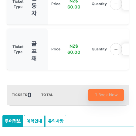
NZ$
동
60.00
차
골
NZ$
프
60.00
채
0
Book Now
TICKETS
TOTAL
투어정보
예약안내
유의사항