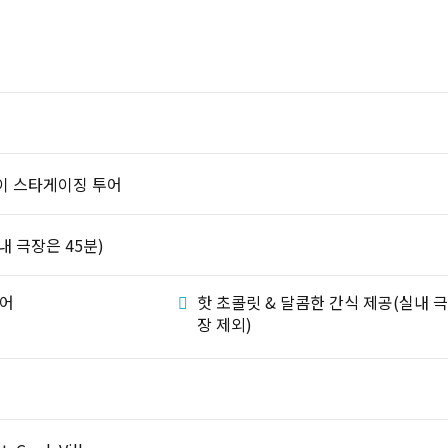
이 스타게이징 투어
실내 극장은 45분)
투어
핫 초콜릿 & 달콤한 간식 제공(실내 
장 제외)