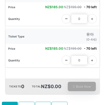
NZ$
185.00
NZ$
199.00
- 70 left
유아
(0-4세)
NZ$
185.00
NZ$
199.00
- 70 left
0
NZ$0.00
Book Now
TICKETS
TOTAL