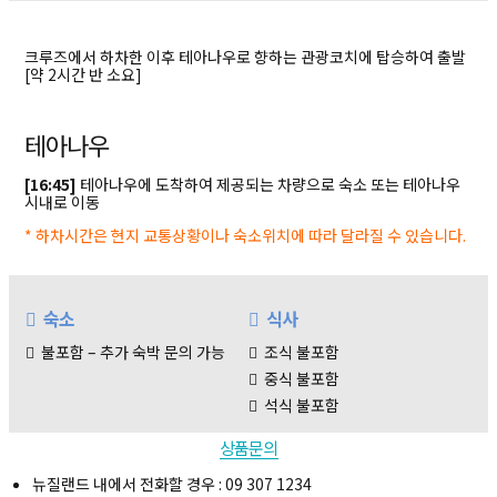
복사하기
크루즈에서 하차한 이후 테아나우로 향하는 관광코치에 탑승하여 출발
[약 2시간 반 소요]
테아나우
[16:45]
테아나우에 도착하여 제공되는 차량으로 숙소 또는 테아나우
시내로 이동
* 하차시간은 현지 교통상황이나 숙소위치에 따라 달라질 수 있습니다.
숙소
식사
불포함 – 추가 숙박 문의 가능
조식 불포함
투어정보
투어일정
예약안내
유의사항
중식 불포함
석식 불포함
상품문의
뉴질랜드 내에서 전화할 경우 : 09 307 1234