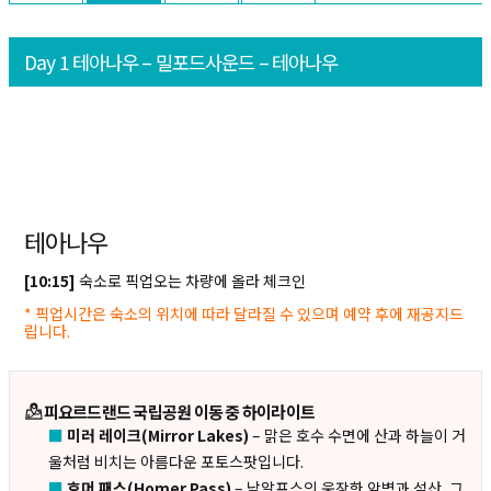
Day 1 테아나우 – 밀포드사운드 – 테아나우
테아나우
[10:15]
숙소로 픽업오는 차량에 올라 체크인
* 픽업시간은 숙소의 위치에 따라 달라질 수 있으며 예약 후에 재공지드
립니다.
피요르드랜드 국립공원 이동 중 하이라이트
■
미러 레이크(Mirror Lakes)
– 맑은 호수 수면에 산과 하늘이 거
울처럼 비치는 아름다운 포토스팟입니다.
■
호머 패스(Homer Pass)
– 남알프스의 웅장한 암벽과 설산, 그