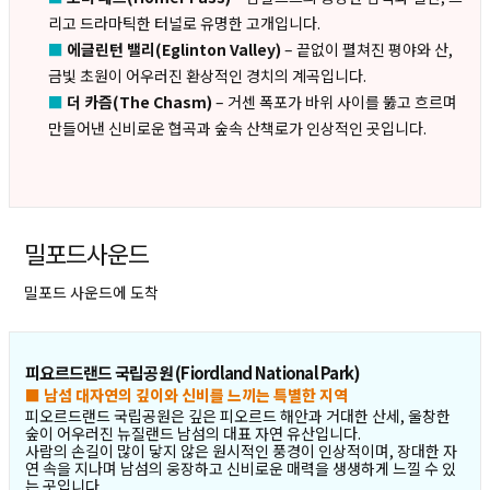
리고 드라마틱한 터널로 유명한 고개입니다.
■
에글린턴 밸리(Eglinton Valley)
– 끝없이 펼쳐진 평야와 산,
금빛 초원이 어우러진 환상적인 경치의 계곡입니다.
■
더 카즘(The Chasm)
– 거센 폭포가 바위 사이를 뚫고 흐르며
만들어낸 신비로운 협곡과 숲속 산책로가 인상적인 곳입니다.
밀포드사운드
밀포드 사운드에 도착
피요르드랜드 국립공원 (Fiordland National Park)
■ 남섬 대자연의 깊이와 신비를 느끼는 특별한 지역
피오르드랜드 국립공원은 깊은 피오르드 해안과 거대한 산세, 울창한
숲이 어우러진 뉴질랜드 남섬의 대표 자연 유산입니다.
사람의 손길이 많이 닿지 않은 원시적인 풍경이 인상적이며, 장대한 자
연 속을 지나며 남섬의 웅장하고 신비로운 매력을 생생하게 느낄 수 있
는 곳입니다.