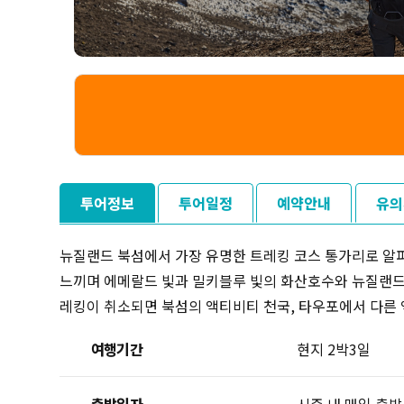
투어정보
투어일정
예약안내
유의
뉴질랜드 북섬에서 가장 유명한 트레킹 코스 통가리로 알파
느끼며 에메랄드 빛과 밀키블루 빛의 화산호수와 뉴질랜드 
레킹이 취소되면 북섬의 액티비티 천국, 타우포에서 다른 
여행기간
현지 2박3일