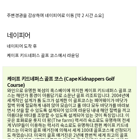
주변경관을 감상하며 네이피어로 이동 [약 2 시간 소요]
네이피어
네이피어 도착 후
케이프 키드네퍼스 골프 코스에서 라운딩
케이프 키드네퍼스 골프 코스 (Cape Kidnappers Golf
Course)
와인으로 유명한 북섬의 혹스베이에 위치한 케이프 키드네퍼스 골프 코
스는 해안가 풍경이 아름답기로 소문난 골프 리조트입니다. 2004년에
세계적인 설계가 톰 도크가 설계한 이 골프코스는 페어웨이가 바닷가
절벽 위에 절묘하게 내려 앉아 모습이고 홀 마다 모두 바닷가를 바라보
면서 샷을 할 수 있도록 설계되어 있으며 라운딩 내내 해안 절벽을 끼고
아름다운 바다를 조망할 수 있도록 설계되어 있는 것이 특징입니다. 이
곳은 호화로운 롯지 더 팜(The farm) 력셔리 숙소로도 유명하며 전세
계 VVIP들이 이용하는 력서리 숙소로도 유명하다.한편 케이프 키드네
퍼스는 미국의 골프 매거진에 의해서 세계 100대 골프코스에 선정되기
도 하였습니다. 미국의 골프 매거진은 2년에 한번씩 세계 최고의 골프