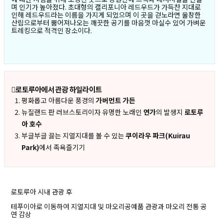
며 인기가 높아졌다. 초대형의 캘리포니아 레드우드가 가득찬 지대로
인해 레드우드라는 이름을 가지게 되었으며 이 곳을 걷노라면 울창한
산림으로부터 뿜어져나오는 깨끗한 공기를 마음껏 마실수 있어 가벼운
트레킹으로 적격인 장소이다.
로토루아에서 관광 하일라이트
평화롭고 아름다운 풍경의
가버먼트 가든
뉴질랜드 판 러브스토리이자 유명한 노래인
연가
의 발생지
로토루
아 호수
부글부글 끓는 지열지대를 볼 수 있는
쿠이라우 파크(Kuirau
Park)
에서 족욕즐기기
로토루아 시내 관광 후
테푸이아로 이동하여 지열지대 및 마오리공예품 관광과 마오리 전통 공
연 감상