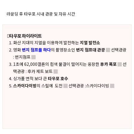
라운딩 후 타우포 시내 관광 및 자유 시간
타우포 하이라이트
화산 지대의 지열을 이용하여 발전하는
지열 발전소
영화
번지 점프를 하다
의 촬영장소인
번지 점프대 관광
▒ 선택관광
: 번지점프 ▒
1초에 62,000갤론의 흰색 물결이 떨어지는 웅장한
후카 폭포
▒ 선
택관광 : 후카 제트 보트 ▒
싱가폴 면적 보다 큰
타우포 호수
스카이다이빙
의 스릴에 도전 ▒ 선택관광 :스카이다이빙 ▒