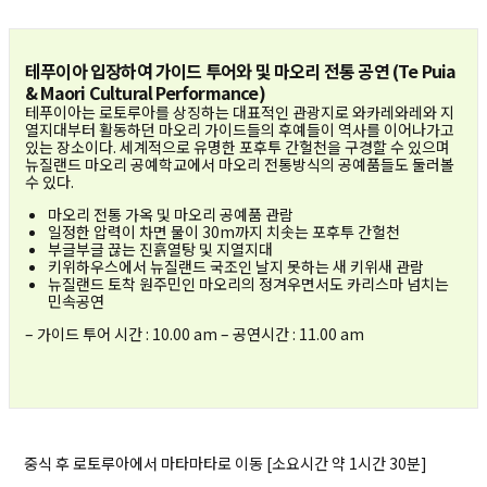
테푸이아 입장하여 가이드 투어와 및 마오리 전통 공연 (Te Puia
& Maori Cultural Performance)
테푸이아는 로토루아를 상징하는 대표적인 관광지로 와카레와레와 지
열지대부터 활동하던 마오리 가이드들의 후예들이 역사를 이어나가고
있는 장소이다. 세계적으로 유명한 포후투 간헐천을 구경할 수 있으며
뉴질랜드 마오리 공예학교에서 마오리 전통방식의 공예품들도 둘러볼
수 있다.
마오리 전통 가옥 및 마오리 공예품 관람
일정한 압력이 차면 물이 30m까지 치솟는 포후투 간헐천
부글부글 끊는 진흙열탕 및 지열지대
키위하우스에서 뉴질랜드 국조인 날지 못하는 새 키위새 관람
뉴질랜드 토착 원주민인 마오리의 정겨우면서도 카리스마 넘치는
민속공연
– 가이드 투어 시간 : 10.00 am – 공연시간 : 11.00 am
중식 후 로토루아에서 마타마타로 이동 [소요시간 약 1시간 30분]