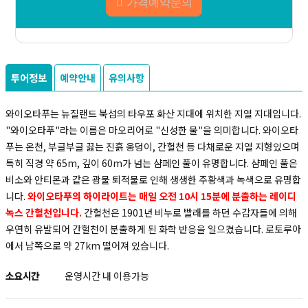
가격예약문의
투어정보
예약안내
유의사항
와이오타푸는 뉴질랜드 북섬의 타우포 화산 지대에 위치한 지열 지대입니다.
"와이오타푸"라는 이름은 마오리어로 "신성한 물"을 의미합니다. 와이오타
푸는 온천, 부글부글 끓는 진흙 웅덩이, 간헐천 등 다채로운 지열 지형있으며
특히 직경 약 65m, 깊이 60m가 넘는 샴페인 풀이 유명합니다. 샴페인 풀은
비소와 안티몬과 같은 광물 퇴적물로 인해 생생한 주황색과 녹색으로 유명합
니다.
와이오타푸의 하이라이트는 매일 오전 10시 15분에 분출하는 레이디
녹스 간헐천입니다.
간헐천은 1901년 비누로 빨래를 하던 수감자들에 의해
우연히 유발되어 간헐천이 분출하게 된 화학 반응을 일으켰습니다. 로토루아
에서 남쪽으로 약 27km 떨어져 있습니다.
소요시간
운영시간 내 이용가능