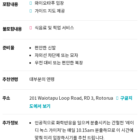
와이오타푸 입장
포함내용
가이드 지도 제공
식음료 및 픽업 서비스
불포함내용
준비물
편안한 신발
자외선 차단제 또는 모자
우천 대비 또는 편안한 복장
추천연령
대부분의 연령
주소
201 Waiotapu Loop Road, RD 3, Rotorua
구글지
도에서 보기
추가정보
인공적으로 화학반응을 일으켜 분출시키는 간헐천 '레이
디 녹스 가이저'는 매일 10.15am 분출하므로 이 시간에
맞춰 미리 입장하시기를 추천 드립니다.