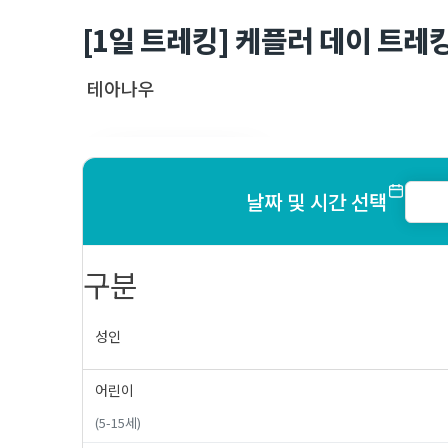
[1일 트레킹] 케플러 데이 트레킹
테아나우
View All 6 Images
날짜 및 시간 선택
구분
성인
어린이
(5-15세)