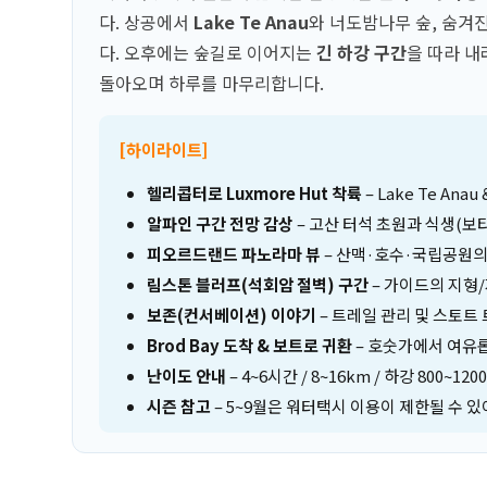
다. 상공에서
Lake Te Anau
와 너도밤나무 숲, 숨겨
다. 오후에는 숲길로 이어지는
긴 하강 구간
을 따라 
돌아오며 하루를 마무리합니다.
[하이라이트]
헬리콥터로 Luxmore Hut 착륙
– Lake Te An
알파인 구간 전망 감상
– 고산 터석 초원과 식생(보
피오르드랜드 파노라마 뷰
– 산맥·호수·국립공원의
림스톤 블러프(석회암 절벽) 구간
– 가이드의 지형
보존(컨서베이션) 이야기
– 트레일 관리 및 스토트 
Brod Bay 도착 & 보트로 귀환
– 호숫가에서 여유
난이도 안내
– 4~6시간 / 8~16km / 하강 800~1
시즌 참고
– 5~9월은 워터택시 이용이 제한될 수 