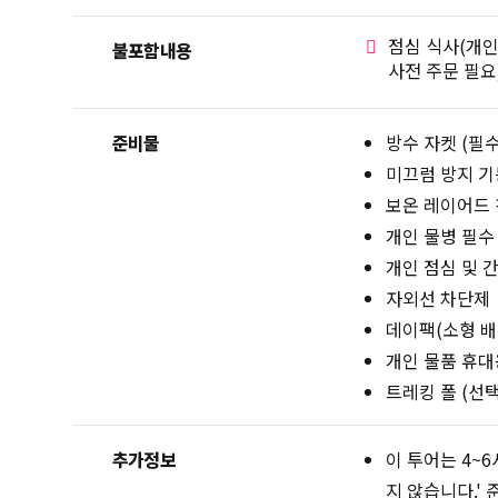
점심 식사(개인
불포함내용
사전 주문 필요
준비물
방수 자켓 (필수
미끄럼 방지 기
보온 레이어드 
개인 물병 필수 (
개인 점심 및 
자외선 차단제
데이팩(소형 배
개인 물품 휴대
트레킹 폴 (선택
추가정보
이 투어는 4~6
지 않습니다.'