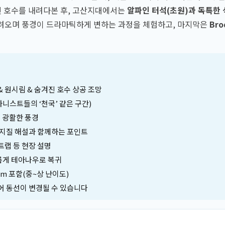
진 호수를 내려다본 후, 고산지대에서는
알파인 터석(초원)과 독특한
내려오며 풍경이 드라마틱하게 변하는 과정을 체험하고, 마지막은
Bro
au & 원시림 & 숨겨진 호수 상공 조망
타니스트들의 ‘천국’ 같은 구간)
 광활한 풍경
/지질 해설과 함께하는 포인트
트랩 등 현장 설명
롭게 테아나우로 복귀
200m 포함(중~상 난이도)
있어 동선이 변경될 수 있습니다