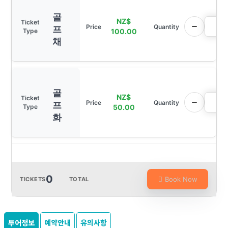
골
NZ$
프
100.00
채
골
NZ$
프
50.00
화
0
Book Now
TICKETS
TOTAL
투어정보
예약안내
유의사항