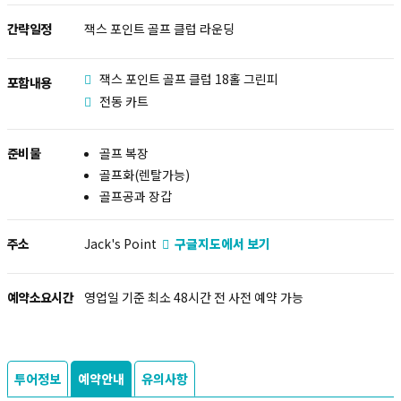
간략일정
잭스 포인트 골프 클럽 라운딩
잭스 포인트 골프 클럽 18홀 그린피
포함내용
전동 카트
준비물
골프 복장
골프화(렌탈가능)
골프공과 장갑
주소
Jack's Point
구글지도에서 보기
예약소요시간
영업일 기준 최소 48시간 전 사전 예약 가능
투어정보
예약안내
유의사항