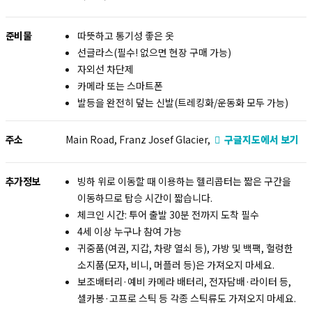
준비물
따뜻하고 통기성 좋은 옷
선글라스(필수! 없으면 현장 구매 가능)
자외선 차단제
카메라 또는 스마트폰
발등을 완전히 덮는 신발(트레킹화/운동화 모두 가능)
주소
Main Road, Franz Josef Glacier,
구글지도에서 보기
추가정보
빙하 위로 이동할 때 이용하는 헬리콥터는 짧은 구간을
이동하므로 탑승 시간이 짧습니다.
체크인 시간: 투어 출발 30분 전까지 도착 필수
4세 이상 누구나 참여 가능
귀중품(여권, 지갑, 차량 열쇠 등), 가방 및 백팩, 헐렁한
소지품(모자, 비니, 머플러 등)은 가져오지 마세요.
보조배터리·예비 카메라 배터리, 전자담배·라이터 등,
셀카봉·고프로 스틱 등 각종 스틱류도 가져오지 마세요.