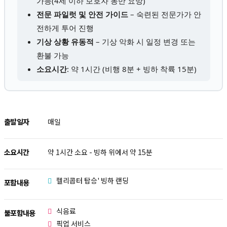
가능(4세 이하 보호자 동반 요망)
전문 파일럿 및 안전 가이드
– 숙련된 전문가가 안
전하게 투어 진행
기상 상황 유동적
– 기상 악화 시 일정 변경 또는
환불 가능
소요시간
: 약 1시간 (비행 8분 + 빙하 착륙 15분)
출발일자
매일
소요시간
약 1시간 소요 - 빙하 위에서 약 15분
헬리콥터 탑승' 빙하 랜딩
포함내용
식음료
불포함내용
픽업 서비스