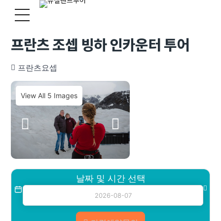
프란츠 조셉 빙하 인카운터 투어
프란츠요셉
View All 5 Images
날짜 및 시간 선택