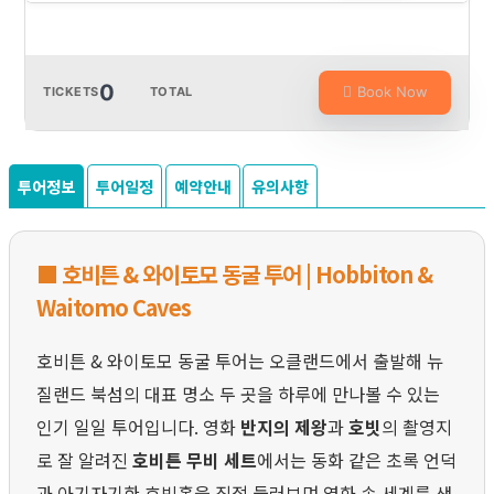
0
Book Now
TICKETS
TOTAL
투어정보
투어일정
예약안내
유의사항
■ 호비튼 & 와이토모 동굴 투어 | Hobbiton &
Waitomo Caves
호비튼 & 와이토모 동굴 투어는 오클랜드에서 출발해 뉴
질랜드 북섬의 대표 명소 두 곳을 하루에 만나볼 수 있는
인기 일일 투어입니다. 영화
반지의 제왕
과
호빗
의 촬영지
로 잘 알려진
호비튼 무비 세트
에서는 동화 같은 초록 언덕
과 아기자기한 호빗홀을 직접 둘러보며 영화 속 세계를 생