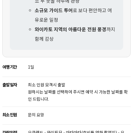
소 두 곳을 하루에 관광
소규모 가이드 투어
로 보다 편안하고 여
유로운 일정
와이카토 지역의 아름다운 전원 풍경
까지
함께 감상
여행기간
1일
출발일자
최소 인원 모객시 출발
원하시는 날짜를 선택하여 주시면 예약 시 가능한 날짜를 확
인 드립니다.
최소인원
문의 요망
간략일정
오클랜드 - 와이토모 - 마타마타(호비튼 영화 촬영지) - 오