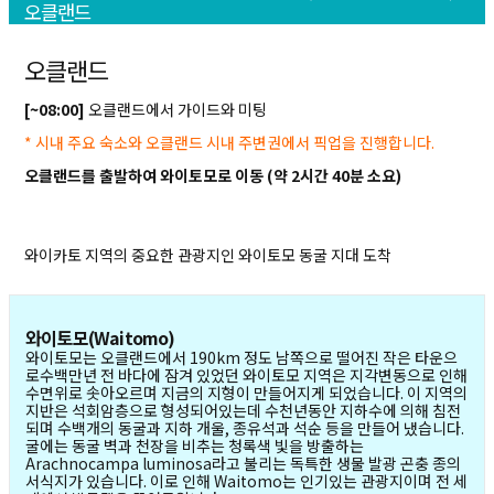
오클랜드
오클랜드
[~08:00]
오클랜드에서 가이드와 미팅
* 시내 주요 숙소와 오클랜드 시내 주변권에서 픽업을 진행합니다.
오클랜드를 출발하여 와이토모로 이동 (약 2시간 40분 소요)
와이카토 지역의 중요한 관광지인 와이토모 동굴 지대 도착
와이토모(Waitomo)
와이토모는 오클랜드에서 190km 정도 남쪽으로 떨어진 작은 타운으
로수백만년 전 바다에 잠겨 있었던 와이토모 지역은 지각변동으로 인해
수면위로 솟아오르며 지금의 지형이 만들어지게 되었습니다. 이 지역의
지반은 석회암층으로 형성되어있는데 수천년동안 지하수에 의해 침전
되며 수백개의 동굴과 지하 개울, 종유석과 석순 등을 만들어 냈습니다.
굴에는 동굴 벽과 천장을 비추는 청록색 빛을 방출하는
Arachnocampa luminosa라고 불리는 독특한 생물 발광 곤충 종의
서식지가 있습니다. 이로 인해 Waitomo는 인기있는 관광지이며 전 세