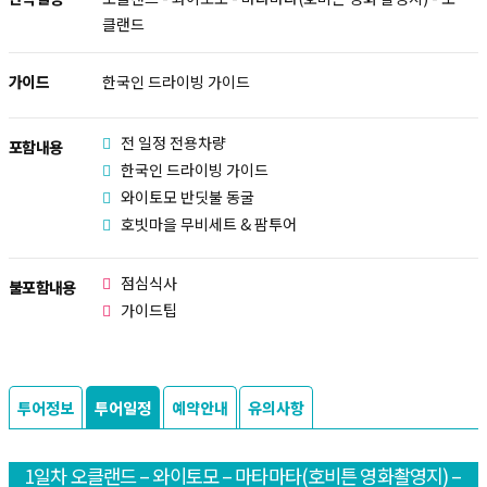
클랜드
가이드
한국인 드라이빙 가이드
전 일정 전용차량
포함내용
한국인 드라이빙 가이드
와이토모 반딧불 동굴
호빗마을 무비세트 & 팜투어
점심식사
불포함내용
가이드팁
투어정보
투어일정
예약안내
유의사항
1일차 오클랜드 – 와이토모 – 마타마타(호비튼 영화촬영지) –