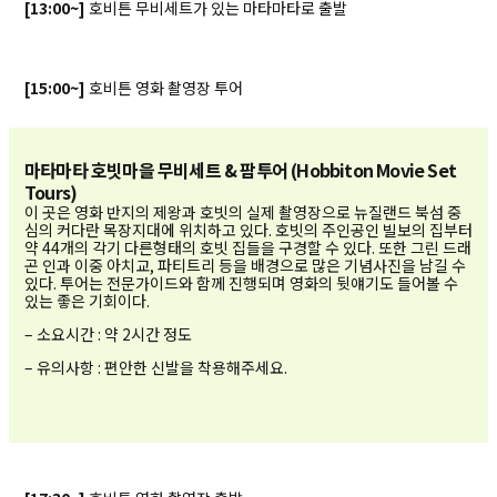
[13:00~]
호비튼 무비세트가 있는 마타마타로 출발
[15:00~]
호비튼 영화 촬영장 투어
마타마타 호빗마을 무비세트 & 팜투어 (Hobbiton Movie Set
Tours)
이 곳은 영화 반지의 제왕과 호빗의 실제 촬영장으로 뉴질랜드 북섬 중
심의 커다란 목장지대에 위치하고 있다. 호빗의 주인공인 빌보의 집부터
약 44개의 각기 다른형태의 호빗 집들을 구경할 수 있다. 또한 그린 드래
곤 인과 이중 아치교, 파티트리 등을 배경으로 많은 기념사진을 남길 수
있다. 투어는 전문가이드와 함께 진행되며 영화의 뒷얘기도 들어볼 수
있는 좋은 기회이다.
– 소요시간 : 약 2시간 정도
– 유의사항 : 편안한 신발을 착용해주세요.