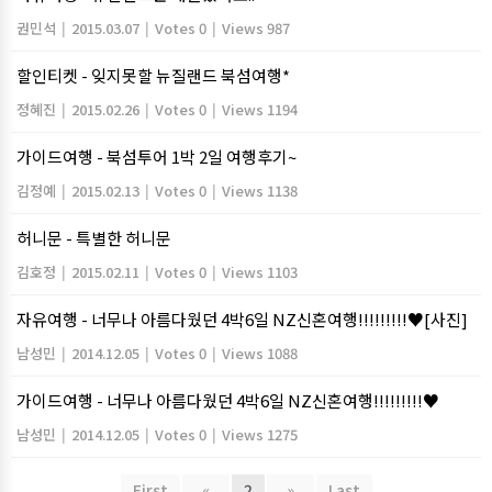
권민석
|
2015.03.07
|
Votes 0
|
Views 987
할인티켓 - 잊지못할 뉴질랜드 북섬여행*
정혜진
|
2015.02.26
|
Votes 0
|
Views 1194
가이드여행 - 북섬투어 1박 2일 여행후기~
김정예
|
2015.02.13
|
Votes 0
|
Views 1138
허니문 - 특별한 허니문
김호정
|
2015.02.11
|
Votes 0
|
Views 1103
자유여행 - 너무나 아름다웠던 4박6일 NZ신혼여행!!!!!!!!!♥[사진]
남성민
|
2014.12.05
|
Votes 0
|
Views 1088
가이드여행 - 너무나 아름다웠던 4박6일 NZ신혼여행!!!!!!!!!♥
남성민
|
2014.12.05
|
Votes 0
|
Views 1275
First
«
2
»
Last