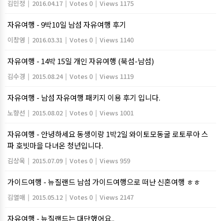
김민정
|
2016.04.17
|
Votes 0
|
Views 1175
자유여행 - 9박10일 남섬 자유여행 후기
이창영
|
2016.03.31
|
Votes 0
|
Views 1140
자유여행 - 14박 15일 개인 자유여행 (북섬-남섬)
김수경
|
2015.08.24
|
Votes 0
|
Views 1119
자유여행 - 남섬 자유여행 패키지 이용 후기 입니다.
노향선
|
2015.08.02
|
Votes 0
|
Views 1001
자유여행 - 안녕하세요 동생이랑 1박2일 와이토모동굴 로토루아 스
파 호빗마을 다녀온 청년입니다.
김상욱
|
2015.07.09
|
Votes 0
|
Views 959
가이드여행 - 뉴질랜드 남섬 가이드여행으로 떠난 신혼여행 ㅎㅎ
김열매
|
2015.05.12
|
Votes 0
|
Views 2147
자유여행 - 뉴질랜드는 대단했어요..